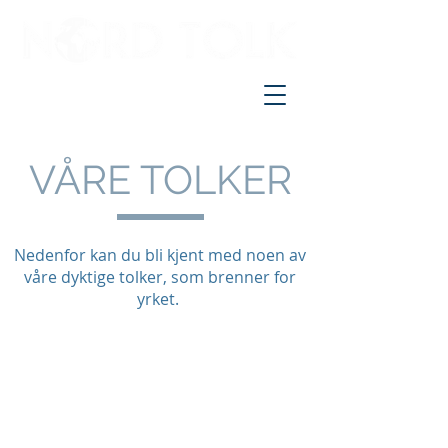
VÅRE TOLKER
Nedenfor kan du bli kjent med noen av
våre dyktige tolker, som brenner for
yrket.
Vår ambisjon er å være best i bransjen.
Vi setter kvalitet og leveranse først.
Derfor rekrutterer vi de fremste tolkene
med et språkfaglig høyt nivå.